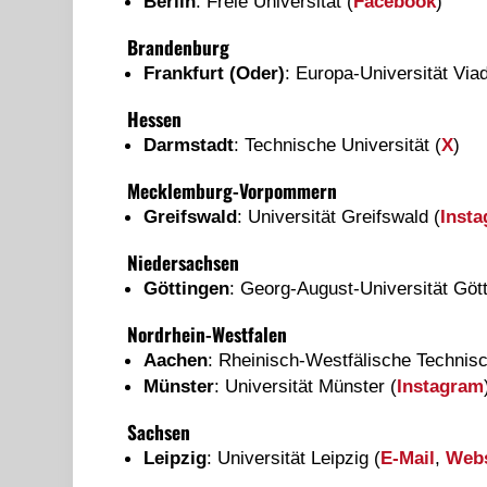
Berlin
: Freie Universität (
Facebook
)
Brandenburg
Frankfurt (Oder)
: Europa-Universität Viad
Hessen
Darmstadt
: Technische Universität (
X
)
Mecklemburg-Vorpommern
Greifswald
: Universität Greifswald (
Inst
Niedersachsen
Göttingen
: Georg-August-Universität Gött
Nordrhein-Westfalen
Aachen
: Rheinisch-Westfälische Technis
Münster
: Universität Münster (
Instagram
Sachsen
Leipzig
: Universität Leipzig (
E-Mail
,
Webs